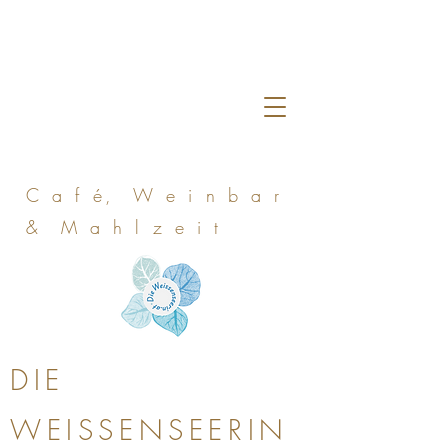
C a f é, W e i n b a r
& M a h l z e i t
DIE
WEISSENSEERIN