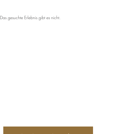
Das gesuchte Erlebnis gibt es nicht.
Die Weissenseerin beim
Zimmermann
Techendorf 6
9762 Weißensee
+43 4713 2271
naggleralmut@gmail.com
Impressum
Datenschutz