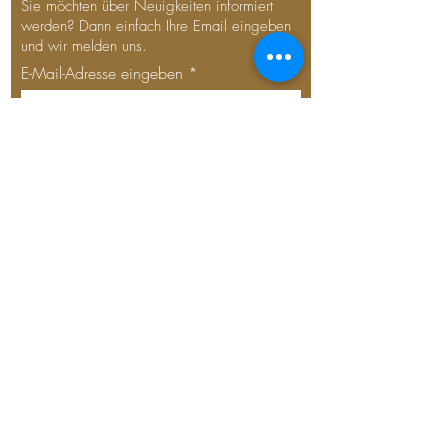
Sie möchten über Neuigkeiten informiert
werden? Dann einfach Ihre Email eingeben
und wir melden uns.
E-Mail-Adresse eingeben
Jetzt abonnieren
© 2025 Die Weissenseerin.
Erstellt mit
Wix