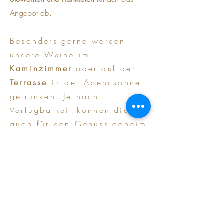
Angebot ab.
Besonders gerne werden
unsere Weine im
Kaminzimmer
oder auf der
Terrasse
in der Abendsonne
getrunken. Je nach
Verfügbarkeit können diese
auch für den Genuss daheim
erworben werden. Im Lokal
werden die Weine
ausschließlich stilvoll in
Gläsern der
Döllerer
Glaskultur
serviert.
NOCH EINE BESONDERHEIT: