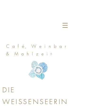
C a f é, W e i n b a r
& M a h l z e i t
DIE
WEISSENSEERIN