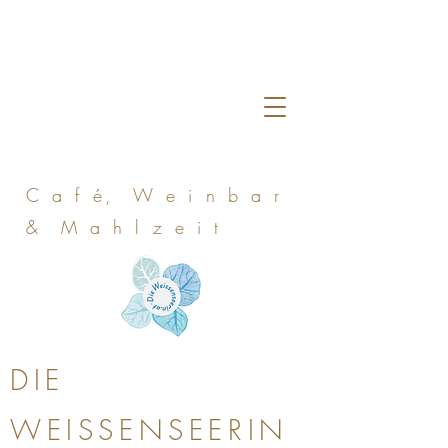
C a f é, W e i n b a r
& M a h l z e i t
DIE
WEISSENSEERIN