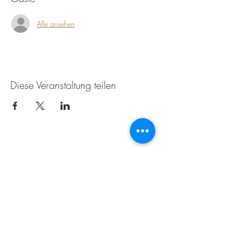
Alle ansehen
Diese Veranstaltung teilen
Die Weissenseerin beim
Zimmermann
Techendorf 6
9762 Weißensee
+43 4713 2271
naggleralmut@gmail.com
Impressum
Datenschutz