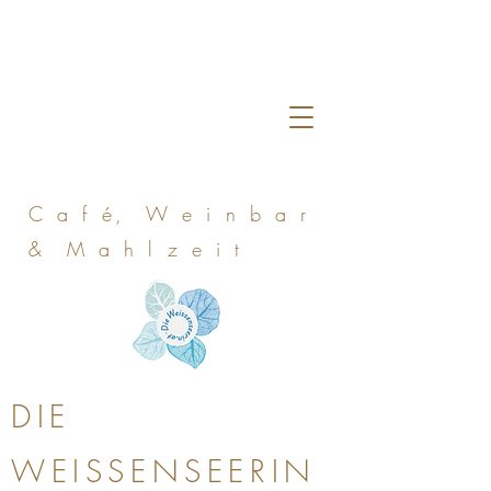
C a f é, W e i n b a r
& M a h l z e i t
DIE
WEISSENSEERIN