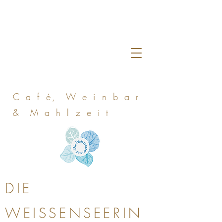
C a f é, W e i n b a r
& M a h l z e i t
DIE
WEISSENSEERIN