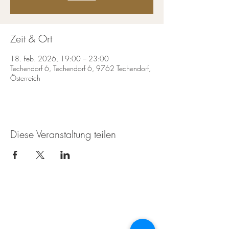
Zeit & Ort
18. Feb. 2026, 19:00 – 23:00
Techendorf 6, Techendorf 6, 9762 Techendorf,
Österreich
Diese Veranstaltung teilen
Die Weissenseerin beim
Zimmermann
Techendorf 6
9762 Weißensee