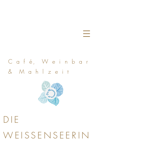
C a f é, W e i n b a r
& M a h l z e i t
DIE
WEISSENSEERIN