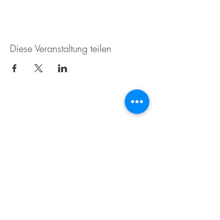
Diese Veranstaltung teilen
Die Weissenseerin beim
Zimmermann
Techendorf 6
9762 Weißensee
+43 4713 2271
naggleralmut@gmail.com
Impressum
Datenschutz
Sie möchten über Neuigkeiten informiert
werden? Dann einfach Ihre Email eingeben
und wir melden uns.