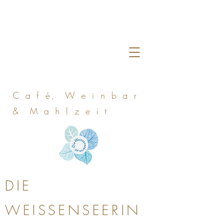
C a f é, W e i n b a r
& M a h l z e i t
DIE
WEISSENSEERIN