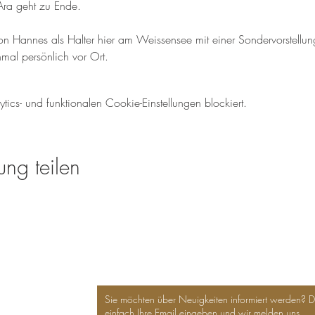
Ära geht zu Ende.
n Hannes als Halter hier am Weissensee mit einer Sondervorstellu
mal persönlich vor Ort.
cs- und funktionalen Cookie-Einstellungen blockiert.
ung teilen
Sie möchten über Neuigkeiten informiert werden? 
einfach Ihre Email eingeben und wir melden uns.