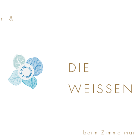
a r &
DIE
WEISSEN
beim Zimmerma