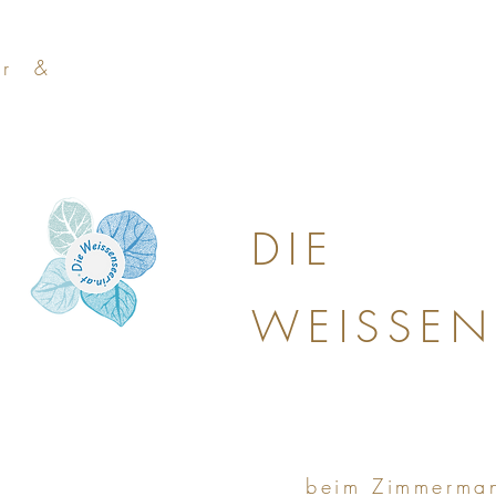
a r &
DIE
WEISSEN
beim Zimmerma