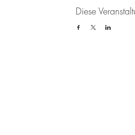
Diese Veranstalt
Die Weissenseerin beim Zimmermann
Techendorf 6
9762 Weißensee
+43 4713 2271
naggleralmut@gmail.com
Impressum
Datenschutz