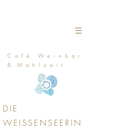
C a f é, W e i n b a r
& M a h l z e i t
DIE
WEISSENSEERIN