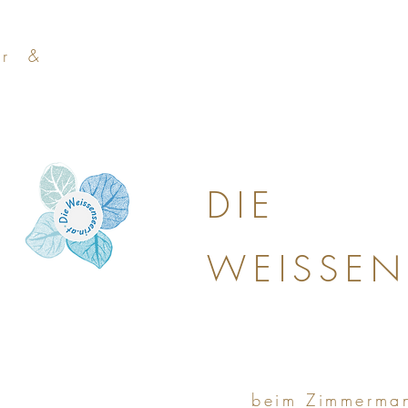
a r &
DIE
WEISSEN
beim Zimmerma