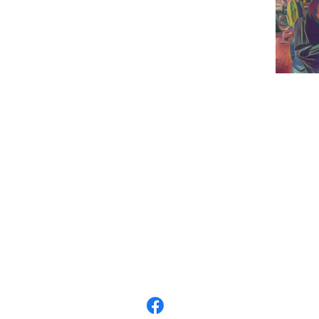
Die Weissenseerin beim Zimmermann
Techendorf 6
9762 Weißensee
+43 4713 2271
naggleralmut@gmail.com
Impressum
Datenschutz