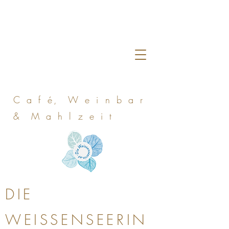
C a f é, W e i n b a r
& M a h l z e i t
DIE
WEISSENSEERIN