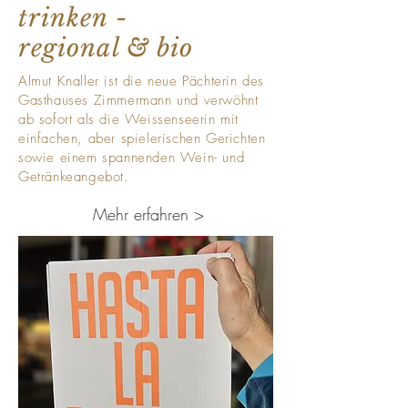
trinken -
regional & bio
Almut Knaller ist die neue Pächterin des
Gasthauses Zimmermann und verwöhnt
ab sofort als die Weissenseerin mit
einfachen, aber spielerischen Gerichten
sowie einem spannenden Wein- und
Getränkeangebot.
Mehr erfahren >