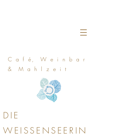
C a f é, W e i n b a r
& M a h l z e i t
DIE
WEISSENSEERIN