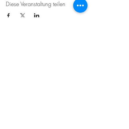
Diese Veranstaltung teilen
Die Weissenseerin beim
Zimmermann
Techendorf 6
9762 Weißensee
+43 4713 2271
naggleralmut@gmail.com
Impressum
Datenschutz
Sie möchten über Neuigkeiten informiert
werden? Dann einfach Ihre Email eingeben
und wir melden uns.
E-Mail-Adresse eingeben