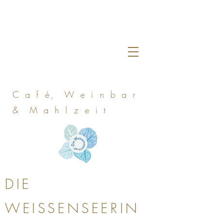
C a f é, W e i n b a r
& M a h l z e i t
DIE
WEISSENSEERIN