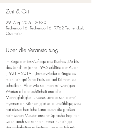
Zeit & Ort
29. Aug. 2026, 20:30
Techendorf 6, Techendorf 6, 9762 Techendorf,
Österreich
Über die Veranstaltung
Im Zuge der Erst-Auflage des Buches „Du bist 
das Land“ im Jahre 1995 erklärte der Autor 
(1921 – 2019): „Immerwieder drängte es 
mich, ein größeres Preislied auf Kärnten zu 
schreiben. Aber wie soll man mit wenigen 
Worten all die Schönheit und die 
Mannigfaltigkeit unseres Landes schildern? 
Hymnen an Kärnten gibt es ja unzählige; stets 
hat dieses herrliche Land auch die großen 
heimischen Meister unserer Sprache inspiriert. 
Doch auch sie konnten immer nur einige 
Besonderheiten aufzeigen. So war ich mir 