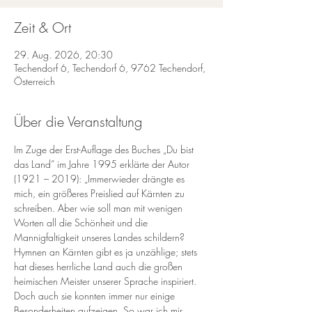
Zeit & Ort
29. Aug. 2026, 20:30
Techendorf 6, Techendorf 6, 9762 Techendorf,
Österreich
Über die Veranstaltung
Im Zuge der Erst-Auflage des Buches „Du bist 
das Land“ im Jahre 1995 erklärte der Autor 
(1921 – 2019): „Immerwieder drängte es 
mich, ein größeres Preislied auf Kärnten zu 
schreiben. Aber wie soll man mit wenigen 
Worten all die Schönheit und die 
Mannigfaltigkeit unseres Landes schildern? 
Hymnen an Kärnten gibt es ja unzählige; stets 
hat dieses herrliche Land auch die großen 
heimischen Meister unserer Sprache inspiriert. 
Doch auch sie konnten immer nur einige 
Besonderheiten aufzeigen. So war ich mir 