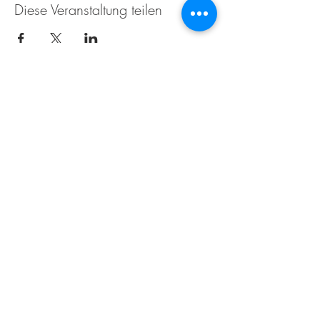
Diese Veranstaltung teilen
Die Weissenseerin beim
Zimmermann
Techendorf 6
9762 Weißensee
+43 4713 2271
naggleralmut@gmail.com
Impressum
Datenschutz
Sie möchten über Neuigkeiten informiert
werden? Dann einfach Ihre Email eingeben
und wir melden uns.
E-Mail-Adresse eingeben