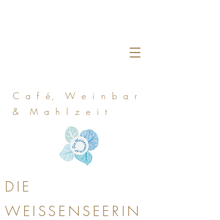
C a f é, W e i n b a r
& M a h l z e i t
DIE
WEISSENSEERIN